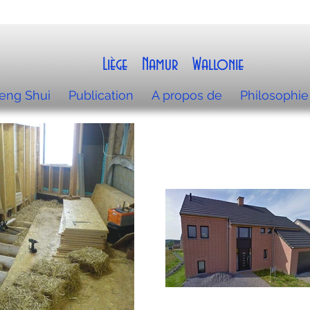
Liège Namur Wallonie
eng Shui
Publication
A propos de
Philosophie