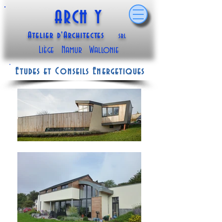
ARCH Y
Atelier d'Architectes
SRL
Liège Namur Wallonie
Etudes et Conseils Energetiques