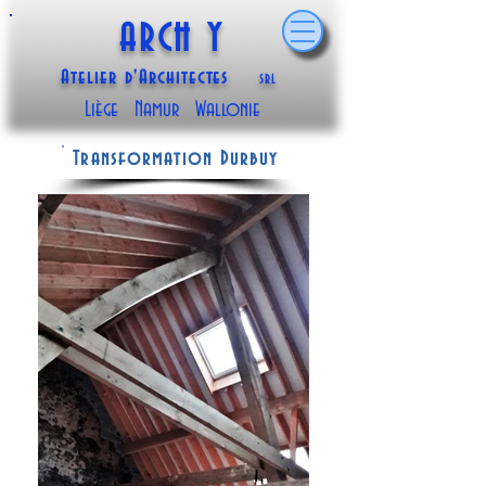
ARCH Y
Atelier d'Architectes
SRL
Liège Namur Wallonie
Transformation Durbuy